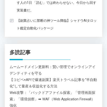
す人の1日 「読む」では終わらせない。今日から回す
実装書だ。
【副業占いに禁断の神ツール降臨】シャドウAIタロッ
ト鑑定自動化パッケージ
多読記事
ムームードメイン更新料：賢い管理でオンラインアイ
デンティティを守る
【コピペ×APIで爆速副業】楽天トラベル記事を“半自動
化”して量産＆収益化する方法
Web攻撃：「バックドアファイル探索」「管理画面探
索」「環境偵察」➡ WAF（Web Application Firewall）
強化