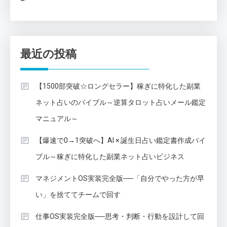
最近の投稿
【1500部突破☆ロングセラー】稼ぎに特化した副業
ネット占いのバイブル～逆算タロット占いメール鑑定
マニュアル～
【爆速で0→1突破へ】AI × 誕生日占い鑑定書作成バイ
ブル～稼ぎに特化した副業ネット占いビジネス
マネジメントOS実装完全版──「自分でやった方が早
い」を捨ててチームで回す
仕事OS実装完全版──思考・判断・行動を設計して回