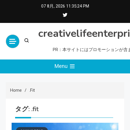
Skip
07 8月, 2026
11:35:25 PM
to
content
creativelifeenterpr
PR：本サイトにはプロモーションが含
Menu
Home
.fit
タグ:
.fit