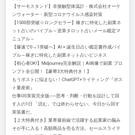
【サーモスタンド】非接触型体温計・株式会社オーケ
ンウォーター・新型コロナウイルス感染対策
【1500部突破☆ロングセラー】稼ぎに特化した副業ネ
ット占いのバイブル～逆算タロット占いメール鑑定マ
ニュアル～
【爆速で0→1突破へ】AI × 誕生日占い鑑定書作成バイ
ブル～稼ぎに特化した副業ネット占いビジネス
【初心者OK!】Midjourney完全解説｜AI画像で副業 プロ
ンプト全公開！【豪華3大特典付き！】
もうポストに悩まない！ChatGPT×ライティング『ポス
ト量産術』
仕事OS実装完全版──思考・判断・行動を設計して回
す人の1日 「読む」では終わらせない。今日から回す
実装書だ。
【２大特典付き】業界最前線で活躍する起業家の脳み
そが手に入る！高額商品を売る方法。セールスライテ