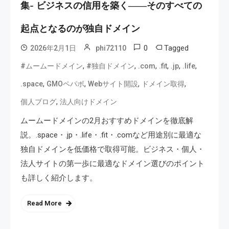
集- ビジネスの信用を築く――そのすべての
起点となるのが独自ドメイン
0
Tagged
2026年2月1日
phi72110
,
,
,
,
,
,
#ムームードメイン
#独自ドメイン
.com
.fit
.jp
.life
,
,
,
,
.space
GMOペパボ
Webサイト開設
ドメイン取得
,
個人ブログ
法人向けドメイン
ムームードメインの2月おすすめドメインを徹底解
説。.space・.jp・.life・.fit・.comなど用途別に最適な
独自ドメインを低価格で取得可能。ビジネス・個人・
法人サイトの第一歩に最適なドメイン選びのポイント
も詳しく紹介します。
Read More