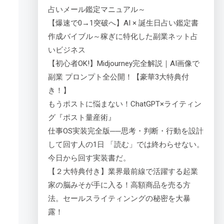
占いメール鑑定マニュアル～
【爆速で0→1突破へ】AI × 誕生日占い鑑定書
作成バイブル～稼ぎに特化した副業ネット占
いビジネス
【初心者OK!】Midjourney完全解説｜AI画像で
副業 プロンプト全公開！【豪華3大特典付
き！】
もうポストに悩まない！ChatGPT×ライティン
グ『ポスト量産術』
仕事OS実装完全版──思考・判断・行動を設計
して回す人の1日 「読む」では終わらせない。
今日から回す実装書だ。
【２大特典付き】業界最前線で活躍する起業
家の脳みそが手に入る！高額商品を売る方
法。セールスライティンングの秘密を大暴
露！