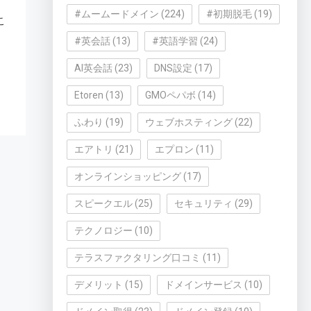
#ムームードメイン
(224)
#初期脱毛
(19)
こ
#英会話
(13)
#英語学習
(24)
AI英会話
(23)
DNS設定
(17)
Etoren
(13)
GMOペパボ
(14)
ふわり
(19)
ウェブホスティング
(22)
エアトリ
(21)
エプロン
(11)
オンラインショッピング
(17)
スピークエル
(25)
セキュリティ
(29)
テクノロジー
(10)
テラスファクタリング口コミ
(11)
デメリット
(15)
ドメインサービス
(10)