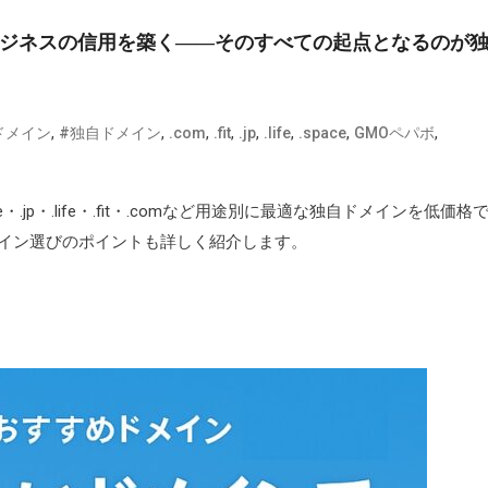
 ビジネスの信用を築く――そのすべての起点となるのが
,
,
,
,
,
,
,
,
ドメイン
#独自ドメイン
.com
.fit
.jp
.life
.space
GMOペパボ
jp・.life・.fit・.comなど用途別に最適な独自ドメインを低価格
イン選びのポイントも詳しく紹介します。