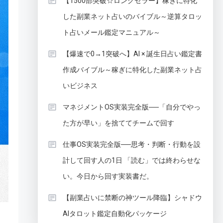
【1500部突破☆ロングセラー】稼ぎに特化
した副業ネット占いのバイブル～逆算タロッ
ト占いメール鑑定マニュアル～
【爆速で0→1突破へ】AI × 誕生日占い鑑定書
作成バイブル～稼ぎに特化した副業ネット占
いビジネス
マネジメントOS実装完全版──「自分でやっ
た方が早い」を捨ててチームで回す
仕事OS実装完全版──思考・判断・行動を設
計して回す人の1日 「読む」では終わらせな
い。今日から回す実装書だ。
【副業占いに禁断の神ツール降臨】シャドウ
AIタロット鑑定自動化パッケージ