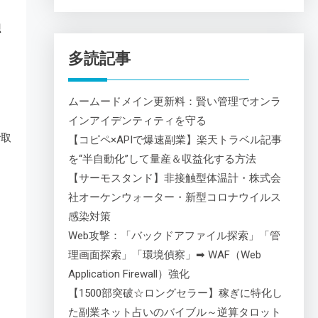
独
多読記事
ムームードメイン更新料：賢い管理でオンラ
インアイデンティティを守る
で取
【コピペ×APIで爆速副業】楽天トラベル記事
を“半自動化”して量産＆収益化する方法
【サーモスタンド】非接触型体温計・株式会
社オーケンウォーター・新型コロナウイルス
感染対策
Web攻撃：「バックドアファイル探索」「管
理画面探索」「環境偵察」➡ WAF（Web
Application Firewall）強化
【1500部突破☆ロングセラー】稼ぎに特化し
た副業ネット占いのバイブル～逆算タロット