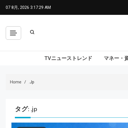
Skip
07 8月, 2026
3:17:30 AM
to
content
TVニューストレンド
マネー・
Home
.jp
タグ:
.jp