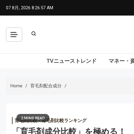
Skip
07 8月, 2026
8:26:58 AM
to
content
TVニューストレンド
マネー・
Home
育毛剤配合成分
2 MINS READ
育毛剤比較・育毛剤比較ランキング
「育毛剤成分比較」を極める！