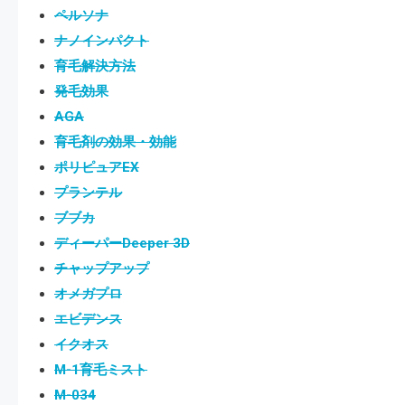
ペルソナ
ナノインパクト
育毛解決方法
発毛効果
AGA
育毛剤の効果・効能
ポリピュアEX
プランテル
ブブカ
ディーパーDeeper 3D
チャップアップ
オメガプロ
エビデンス
イクオス
M-1育毛ミスト
M-034