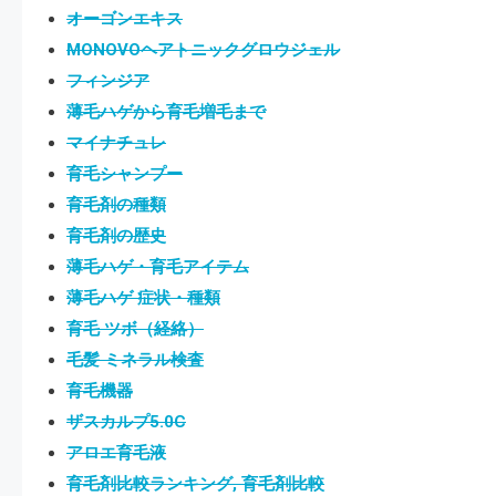
オーゴンエキス
MONOVOヘアトニックグロウジェル
フィンジア
薄毛ハゲから育毛増毛まで
マイナチュレ
育毛シャンプー
育毛剤の種類
育毛剤の歴史
薄毛ハゲ・育毛アイテム
薄毛ハゲ 症状・種類
育毛 ツボ（経絡）
毛髪 ミネラル検査
育毛機器
ザスカルプ5.0C
アロエ育毛液
育毛剤比較ランキング, 育毛剤比較