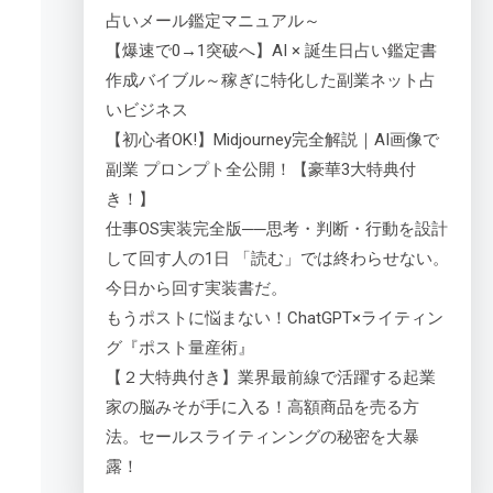
占いメール鑑定マニュアル～
【爆速で0→1突破へ】AI × 誕生日占い鑑定書
作成バイブル～稼ぎに特化した副業ネット占
いビジネス
【初心者OK!】Midjourney完全解説｜AI画像で
副業 プロンプト全公開！【豪華3大特典付
き！】
仕事OS実装完全版──思考・判断・行動を設計
して回す人の1日 「読む」では終わらせない。
今日から回す実装書だ。
もうポストに悩まない！ChatGPT×ライティン
グ『ポスト量産術』
【２大特典付き】業界最前線で活躍する起業
家の脳みそが手に入る！高額商品を売る方
法。セールスライティンングの秘密を大暴
露！