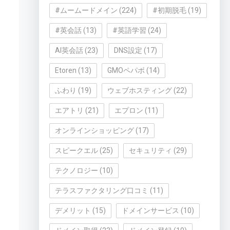
#ムームードメイン
(224)
#初期脱毛
(19)
#英会話
(13)
#英語学習
(24)
AI英会話
(23)
DNS設定
(17)
Etoren
(13)
GMOペパボ
(14)
ふわり
(19)
ウェブホスティング
(22)
エアトリ
(21)
エプロン
(11)
オンラインショッピング
(17)
スピークエル
(25)
セキュリティ
(29)
テクノロジー
(10)
テラスファクタリング口コミ
(11)
デメリット
(15)
ドメインサービス
(10)