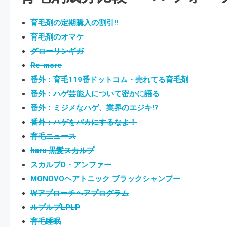
育毛剤の定期購入の割引!!
育毛剤のオマケ
グローリンギガ
Re-more
番外：育毛119番ドットコム・売れてる育毛剤
番外：ハゲ芸能人について密かに語る
番外：ミジメなハゲ、業界のエジキ!?
番外：ハゲをバカにするなよ！
育毛ニュース
haru 黒髪スカルプ
スカルプD・アンファー
MONOVOヘアトニック ブラックシャンプー
Wアプローチヘアプログラム
ルプルプLPLP
育毛睡眠