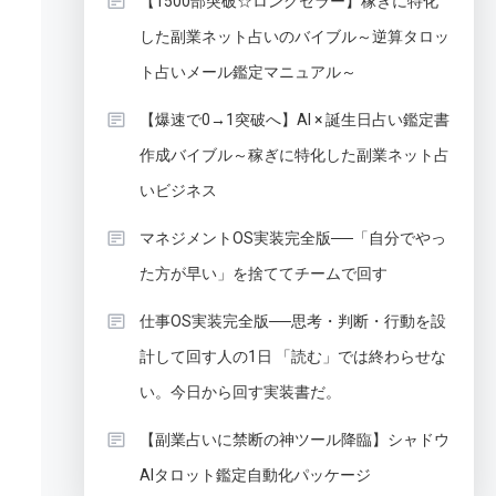
【1500部突破☆ロングセラー】稼ぎに特化
した副業ネット占いのバイブル～逆算タロッ
ト占いメール鑑定マニュアル～
【爆速で0→1突破へ】AI × 誕生日占い鑑定書
作成バイブル～稼ぎに特化した副業ネット占
いビジネス
マネジメントOS実装完全版──「自分でやっ
た方が早い」を捨ててチームで回す
仕事OS実装完全版──思考・判断・行動を設
計して回す人の1日 「読む」では終わらせな
い。今日から回す実装書だ。
【副業占いに禁断の神ツール降臨】シャドウ
AIタロット鑑定自動化パッケージ