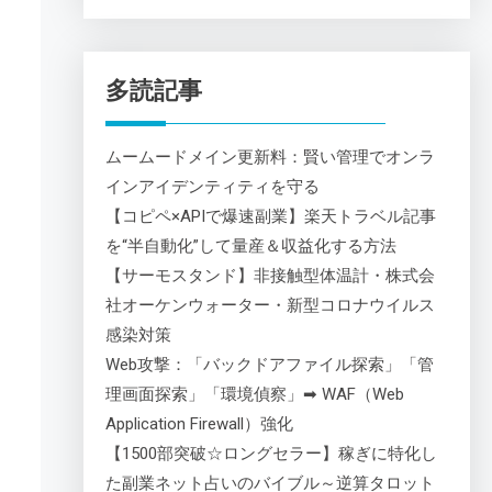
多読記事
ムームードメイン更新料：賢い管理でオンラ
インアイデンティティを守る
【コピペ×APIで爆速副業】楽天トラベル記事
を“半自動化”して量産＆収益化する方法
【サーモスタンド】非接触型体温計・株式会
社オーケンウォーター・新型コロナウイルス
感染対策
Web攻撃：「バックドアファイル探索」「管
理画面探索」「環境偵察」➡ WAF（Web
Application Firewall）強化
【1500部突破☆ロングセラー】稼ぎに特化し
た副業ネット占いのバイブル～逆算タロット