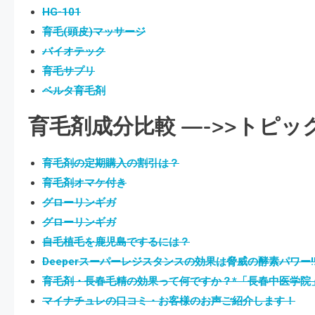
HG-101
育毛(頭皮)マッサージ
バイオテック
育毛サプリ
ベルタ育毛剤
育毛剤成分比較 —->>
トピッ
育毛剤の定期購入の割引は？
育毛剤オマケ付き
グローリンギガ
グローリンギガ
自毛植毛を鹿児島でするには？
Deeperスーパーレジスタンスの効果は脅威の酵素パワー!
育毛剤・長春毛精の効果って何ですか？*「長春中医学院
マイナチュレの口コミ・お客様のお声ご紹介します！