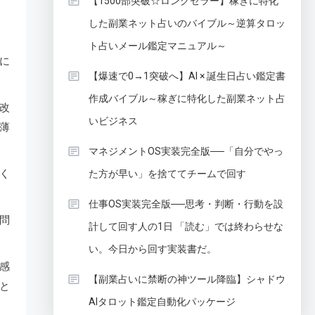
【1500部突破☆ロングセラー】稼ぎに特化
した副業ネット占いのバイブル～逆算タロッ
ト占いメール鑑定マニュアル～
に
【爆速で0→1突破へ】AI × 誕生日占い鑑定書
作成バイブル～稼ぎに特化した副業ネット占
改
いビジネス
薄
マネジメントOS実装完全版──「自分でやっ
く
た方が早い」を捨ててチームで回す
仕事OS実装完全版──思考・判断・行動を設
問
計して回す人の1日 「読む」では終わらせな
い。今日から回す実装書だ。
感
【副業占いに禁断の神ツール降臨】シャドウ
と
AIタロット鑑定自動化パッケージ