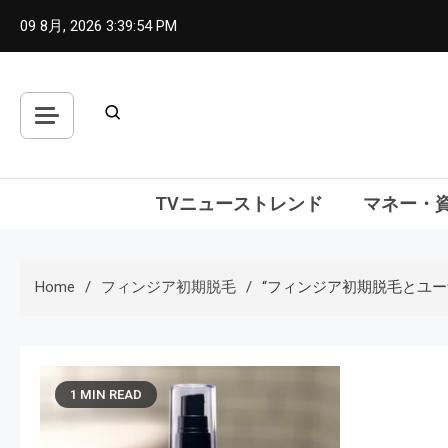
Skip
09 8月, 2026
3:39:55 PM
to
content
TVニューストレンド
マネー・
Home
フィンジア初期脱毛
“フィンジア初期脱毛とユー
1 MIN READ