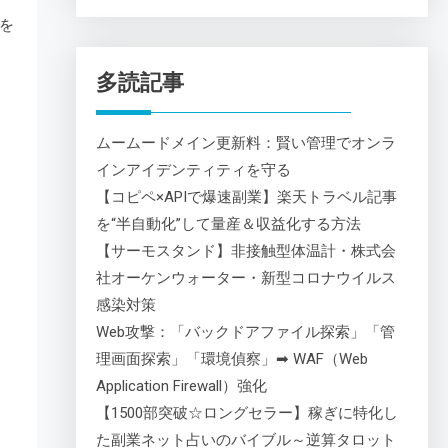
を
多読記事
ムームードメイン更新料：賢い管理でオンラ
インアイデンティティを守る
【コピペ×APIで爆速副業】楽天トラベル記事
を“半自動化”して量産＆収益化する方法
【サーモスタンド】非接触型体温計・株式会
社オーケンウォーター・新型コロナウイルス
感染対策
Web攻撃：「バックドアファイル探索」「管
理画面探索」「環境偵察」➡ WAF（Web
Application Firewall）強化
【1500部突破☆ロングセラー】稼ぎに特化し
た副業ネット占いのバイブル～逆算タロット