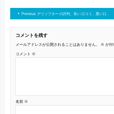
投
Previous:
デリソフター の評判、良い 口コミ、悪い口コミ、メリットとデメリットはどうなの？ 【徹底解説】
稿
ナ
コメントを残す
メールアドレスが公開されることはありません。
※
が付
ビ
コメント
※
ゲ
ー
シ
ョ
名前
※
ン