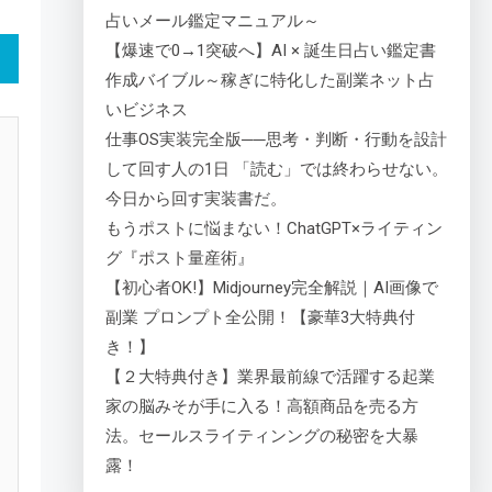
占いメール鑑定マニュアル～
【爆速で0→1突破へ】AI × 誕生日占い鑑定書
作成バイブル～稼ぎに特化した副業ネット占
いビジネス
仕事OS実装完全版──思考・判断・行動を設計
して回す人の1日 「読む」では終わらせない。
今日から回す実装書だ。
もうポストに悩まない！ChatGPT×ライティン
グ『ポスト量産術』
【初心者OK!】Midjourney完全解説｜AI画像で
副業 プロンプト全公開！【豪華3大特典付
き！】
【２大特典付き】業界最前線で活躍する起業
家の脳みそが手に入る！高額商品を売る方
法。セールスライティンングの秘密を大暴
露！