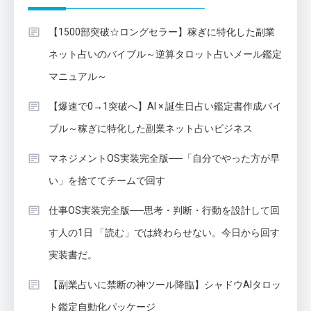
【1500部突破☆ロングセラー】稼ぎに特化した副業
ネット占いのバイブル～逆算タロット占いメール鑑定
マニュアル～
【爆速で0→1突破へ】AI × 誕生日占い鑑定書作成バイ
ブル～稼ぎに特化した副業ネット占いビジネス
マネジメントOS実装完全版──「自分でやった方が早
い」を捨ててチームで回す
仕事OS実装完全版──思考・判断・行動を設計して回
す人の1日 「読む」では終わらせない。今日から回す
実装書だ。
【副業占いに禁断の神ツール降臨】シャドウAIタロッ
ト鑑定自動化パッケージ