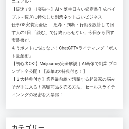
ニュアル～
【爆速で0→1突破へ】AI × 誕生日占い鑑定書作成バイ
ブル～稼ぎに特化した副業ネット占いビジネス
仕事OS実装完全版──思考・判断・行動を設計して回
す人の1日 「読む」では終わらせない。今日から回す
実装書だ。
もうポストに悩まない！ChatGPT×ライティング『ポス
ト量産術』
【初心者OK!】Midjourney完全解説｜AI画像で副業 プロ
ンプト全公開！【豪華3大特典付き！】
【２大特典付き】業界最前線で活躍する起業家の脳み
そが手に入る！高額商品を売る方法。セールスライテ
ィンングの秘密を大暴露！
カテゴリー