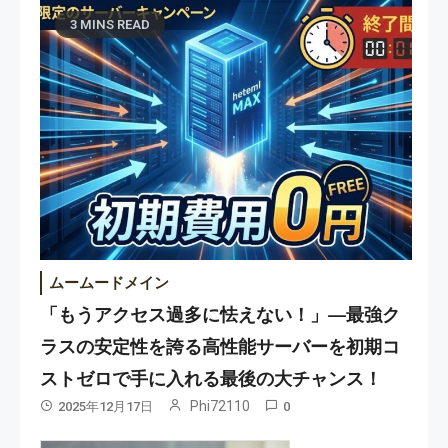
3 MINS READ
ムームードメイン
「もうアクセス過多に怯えない！」—最強ク
ラスの安定性を誇る高性能サーバーを初期コ
ストゼロで手に入れる最後の大チャンス！
Phi72110
2025年12月17日
0