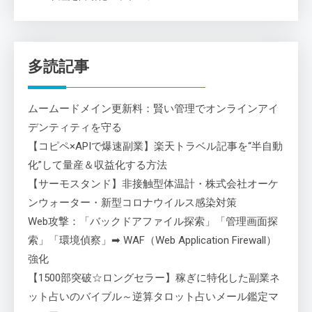
多読記事
ムームードメイン更新料：賢い管理でオンラインアイ
デンティティを守る
【コピペ×APIで爆速副業】楽天トラベル記事を“半自動
化”して量産＆収益化する方法
【サーモスタンド】非接触型体温計・株式会社オーケ
ンウォーター・新型コロナウイルス感染対策
Web攻撃：「バックドアファイル探索」「管理画面探
索」「環境偵察」➡ WAF（Web Application Firewall）
強化
【1500部突破☆ロングセラー】稼ぎに特化した副業ネ
ット占いのバイブル～逆算タロット占いメール鑑定マ