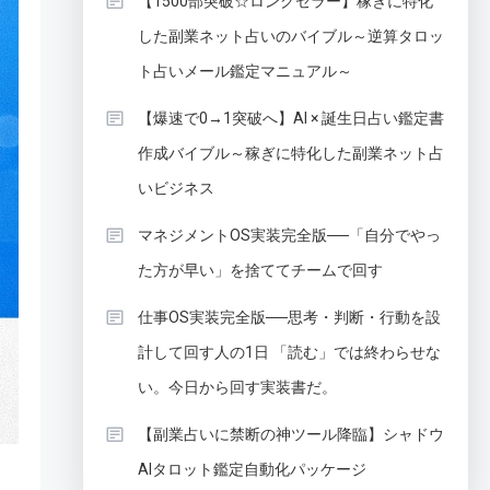
【1500部突破☆ロングセラー】稼ぎに特化
した副業ネット占いのバイブル～逆算タロッ
ト占いメール鑑定マニュアル～
【爆速で0→1突破へ】AI × 誕生日占い鑑定書
作成バイブル～稼ぎに特化した副業ネット占
いビジネス
マネジメントOS実装完全版──「自分でやっ
た方が早い」を捨ててチームで回す
仕事OS実装完全版──思考・判断・行動を設
計して回す人の1日 「読む」では終わらせな
い。今日から回す実装書だ。
【副業占いに禁断の神ツール降臨】シャドウ
AIタロット鑑定自動化パッケージ