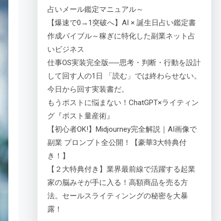
占いメール鑑定マニュアル～
【爆速で0→1突破へ】AI × 誕生日占い鑑定書
作成バイブル～稼ぎに特化した副業ネット占
いビジネス
仕事OS実装完全版──思考・判断・行動を設計
して回す人の1日 「読む」では終わらせない。
今日から回す実装書だ。
もうポストに悩まない！ChatGPT×ライティン
グ『ポスト量産術』
【初心者OK!】Midjourney完全解説｜AI画像で
副業 プロンプト全公開！【豪華3大特典付
き！】
【２大特典付き】業界最前線で活躍する起業
家の脳みそが手に入る！高額商品を売る方
法。セールスライティンングの秘密を大暴
露！