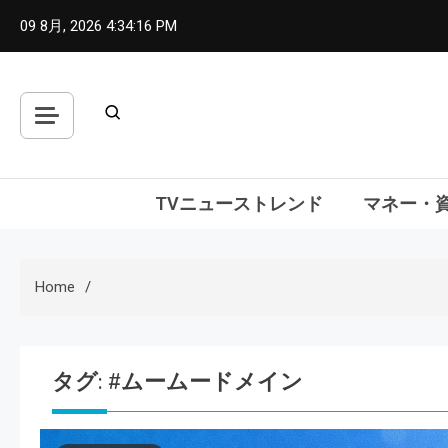
Skip
09 8月, 2026
4:34:18 PM
to
content
TVニューストレンド
マネー・
Home
タグ:
#ムームードメイン