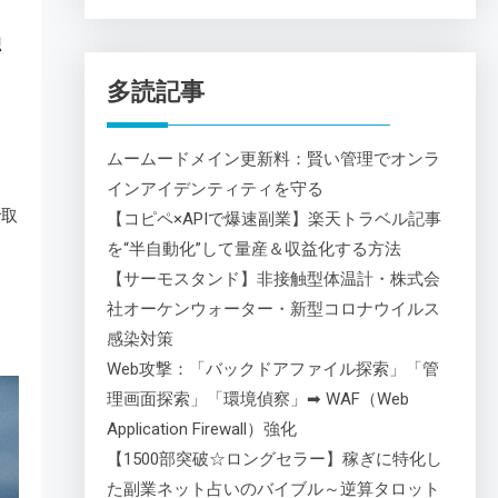
独
多読記事
ムームードメイン更新料：賢い管理でオンラ
インアイデンティティを守る
で取
【コピペ×APIで爆速副業】楽天トラベル記事
を“半自動化”して量産＆収益化する方法
【サーモスタンド】非接触型体温計・株式会
社オーケンウォーター・新型コロナウイルス
感染対策
Web攻撃：「バックドアファイル探索」「管
理画面探索」「環境偵察」➡ WAF（Web
Application Firewall）強化
【1500部突破☆ロングセラー】稼ぎに特化し
た副業ネット占いのバイブル～逆算タロット