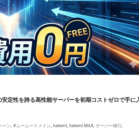
の安定性を誇る高性能サーバーを初期コストゼロで手に
,
,
,
,
,
ペーン
#ムームードメイン
heteml
heteml MAX
サーバー移行