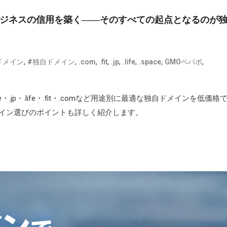
 ビジネスの信用を築く――そのすべての起点となるのが
,
,
,
,
,
,
,
,
ドメイン
#独自ドメイン
.com
.fit
.jp
.life
.space
GMOペパボ
jp・.life・.fit・.comなど用途別に最適な独自ドメインを低価格
イン選びのポイントも詳しく紹介します。