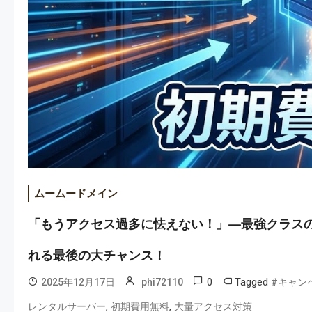
ムームードメイン
「もうアクセス過多に怯えない！」—最強クラス
れる最後の大チャンス！
0
Tagged
2025年12月17日
phi72110
#キャン
,
,
レンタルサーバー
初期費用無料
大量アクセス対策