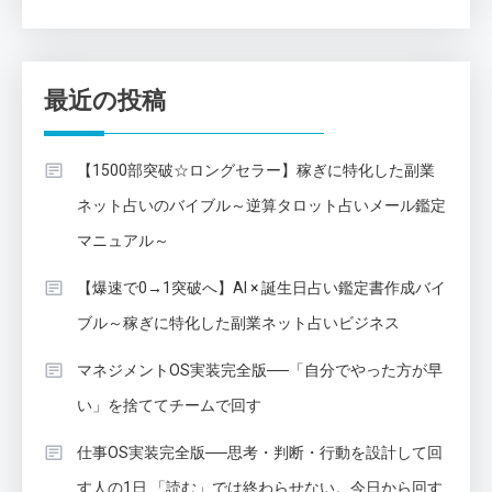
最近の投稿
【1500部突破☆ロングセラー】稼ぎに特化した副業
ネット占いのバイブル～逆算タロット占いメール鑑定
マニュアル～
【爆速で0→1突破へ】AI × 誕生日占い鑑定書作成バイ
ブル～稼ぎに特化した副業ネット占いビジネス
マネジメントOS実装完全版──「自分でやった方が早
い」を捨ててチームで回す
仕事OS実装完全版──思考・判断・行動を設計して回
す人の1日 「読む」では終わらせない。今日から回す