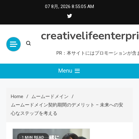
Skip
07 8月, 2026
8:55:06 AM
to
content
creativelifeenterpr
PR：本サイトにはプロモーションが含
Menu
Home
ムームードメイン
ムームードメイン契約期間のデメリット – 未来への安
心なステップを考える
1 MIN READ