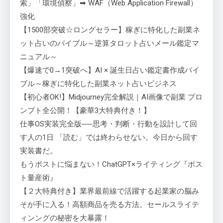
索」「環境偵察」➡ WAF（Web Application Firewall）
強化
【1500部突破☆ロングセラー】稼ぎに特化した副業ネ
ット占いのバイブル～逆算タロット占いメール鑑定マ
ニュアル～
【爆速で0→1突破へ】AI × 誕生日占い鑑定書作成バイ
ブル～稼ぎに特化した副業ネット占いビジネス
【初心者OK!】Midjourney完全解説｜AI画像で副業 プロ
ンプト全公開！【豪華3大特典付き！】
仕事OS実装完全版──思考・判断・行動を設計して回
す人の1日 「読む」では終わらせない。今日から回す
実装書だ。
もうポストに悩まない！ChatGPT×ライティング『ポス
ト量産術』
【２大特典付き】業界最前線で活躍する起業家の脳み
そが手に入る！高額商品を売る方法。セールスライテ
ィンングの秘密を大暴露！