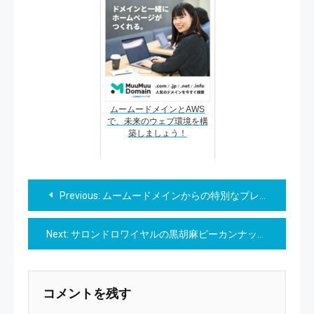
ムームードメインとAWS
で、未来のウェブ環境を構
築しましょう！
投
Previous:
ムームードメインからの特別なプレゼント: 「.online」ドメイン無料取得キャンペーン
稿
Next:
サロンドロワイヤルの黒胡麻ピーカンナッツ「古き良き味わいを、新しい楽しみ方で。」
ナ
ビ
コメントを残す
ゲ