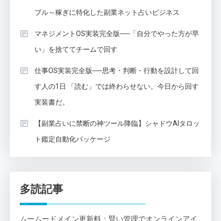
ブル～稼ぎに特化した副業ネット占いビジネス
マネジメントOS実装完全版──「自分でやった方が早
い」を捨ててチームで回す
仕事OS実装完全版──思考・判断・行動を設計して回
す人の1日 「読む」では終わらせない。今日から回す
実装書だ。
【副業占いに禁断の神ツール降臨】シャドウAIタロッ
ト鑑定自動化パッケージ
多読記事
ムームードメイン更新料：賢い管理でオンラインアイ