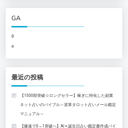
GA
g:
a:
最近の投稿
【1500部突破☆ロングセラー】稼ぎに特化した副業
ネット占いのバイブル～逆算タロット占いメール鑑定
マニュアル～
【爆速で0→1突破へ】AI × 誕生日占い鑑定書作成バイ