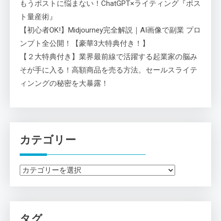
もうポストに悩まない！ChatGPT×ライティング『ポス
ト量産術』
【初心者OK!】Midjourney完全解説｜AI画像で副業 プロ
ンプト全公開！【豪華3大特典付き！】
【２大特典付き】業界最前線で活躍する起業家の脳み
そが手に入る！高額商品を売る方法。セールスライテ
ィンングの秘密を大暴露！
カテゴリー
カ
テ
ゴ
リ
タグ