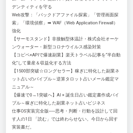
デンティティを守る
Web攻撃：「バックドアファイル探索」「管理画面探
索」「環境偵察」➡ WAF（Web Application Firewall）
強化
【サーモスタンド】非接触型体温計・株式会社オーケ
ンウォーター・新型コロナウイルス感染対策
【コピペ×APIで爆速副業】楽天トラベル記事を“半自動
化”して量産＆収益化する方法
【1500部突破☆ロングセラー】稼ぎに特化した副業ネ
ット占いのバイブル～逆算タロット占いメール鑑定マ
ニュアル～
【爆速で0→1突破へ】AI × 誕生日占い鑑定書作成バイ
ブル～稼ぎに特化した副業ネット占いビジネス
仕事OS実装完全版──思考・判断・行動を設計して回
す人の1日 「読む」では終わらせない。今日から回す
実装書だ。