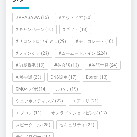
ー
#ARASAWA
(15)
#アウトドア
(20)
#キャンペーン
(10)
#ギフト
(18)
#サロンドロワイヤル
(29)
#チョコレート
(10)
#フィンジア
(23)
#ムームードメイン
(224)
#初期脱毛
(19)
#英会話
(13)
#英語学習
(24)
AI英会話
(23)
DNS設定
(17)
Etoren
(13)
GMOペパボ
(14)
ふわり
(19)
ウェブホスティング
(22)
エアトリ
(21)
エプロン
(11)
オンラインショッピング
(17)
スピークエル
(25)
セキュリティ
(29)
テクノロジー
(10)