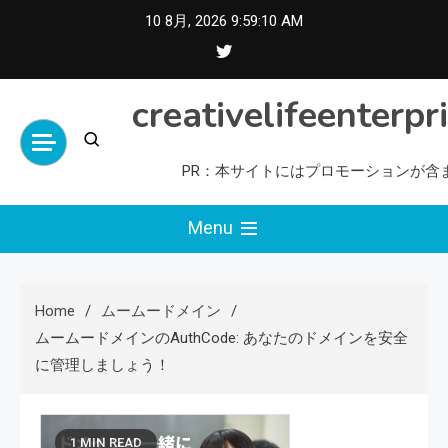
Skip
10 8月, 2026
9:59:11 AM
to
content
creativelifeenterpr
PR：本サイトにはプロモーションが含
Menu
Home
ムームードメイン
ムームードメインのAuthCode: あなたのドメインを安全
に管理しましょう！
1 MIN READ