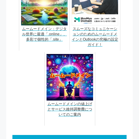
ムームードメイン：デジタ
スムーズなコミュニケーシ
ル世界に最適「.online」、
ョンのためのムームードメ
多彩で個性的「.site」
インとOutlookの究極の設定
ガイド！
ムームードメインの値上げ
とサービス維持調整費につ
いてのご案内
投