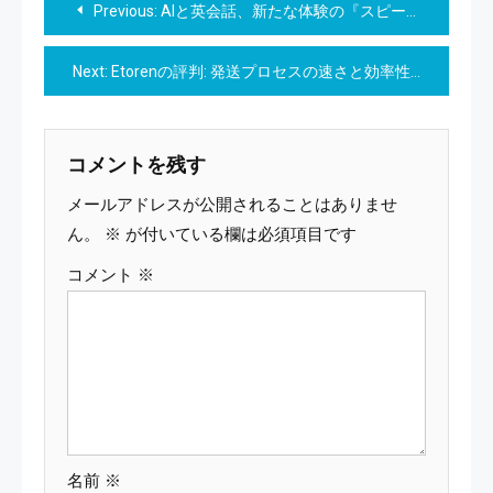
Previous:
AIと英会話、新たな体験の『スピークエル パブ』へようこそ！
稿
Next:
Etorenの評判: 発送プロセスの速さと効率性
ナ
ビ
コメントを残す
ゲ
メールアドレスが公開されることはありませ
ー
ん。
※
が付いている欄は必須項目です
コメント
※
シ
ョ
ン
名前
※