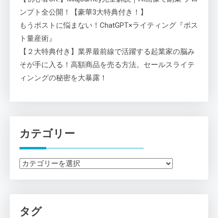
ンプト全公開！【豪華3大特典付き！】
もうポストに悩まない！ChatGPT×ライティング『ポス
ト量産術』
【２大特典付き】業界最前線で活躍する起業家の脳み
そが手に入る！高額商品を売る方法。セールスライテ
ィンングの秘密を大暴露！
カテゴリー
カ
テ
ゴ
リ
タグ
ー