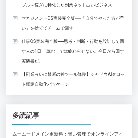
ブル～稼ぎに特化した副業ネット占いビジネス
マネジメントOS実装完全版──「自分でやった方が早
い」を捨ててチームで回す
仕事OS実装完全版──思考・判断・行動を設計して回
す人の1日 「読む」では終わらせない。今日から回す
実装書だ。
【副業占いに禁断の神ツール降臨】シャドウAIタロッ
ト鑑定自動化パッケージ
多読記事
ムームードメイン更新料：賢い管理でオンラインアイ