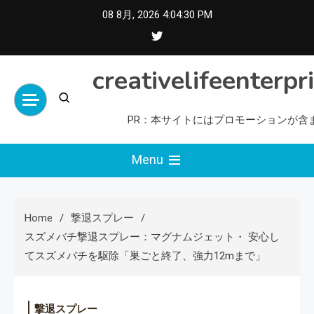
Skip
08 8月, 2026
4:04:30 PM
to
content
creativelifeenterpr
PR：本サイトにはプロモーションが含
Menu
Home
撃退スプレー
スズメバチ撃退スプレー：マグナムジェット・ 安心し
てスズメバチを駆除「巣ごと終了、強力12mまで」
撃退スプレー