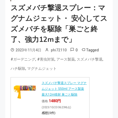
スズメバチ撃退スプレー：マ
グナムジェット・ 安心してス
ズメバチを駆除「巣ごと終
了、強力12mまで」
0
Tagged
2023年11月4日
phi72110
,
,
,
,
#ガーデニング
#害虫対策
アース製薬
スズメバチ撃退
,
ハチ駆除
マグナムジェット
スズメバチ撃退スプレー マグナ
ムジェット 550ml アース製薬
最大12m噴射 巣ごと駆除
1480円
価格:
(2023/10/20 06:23時点)
感想(0件)