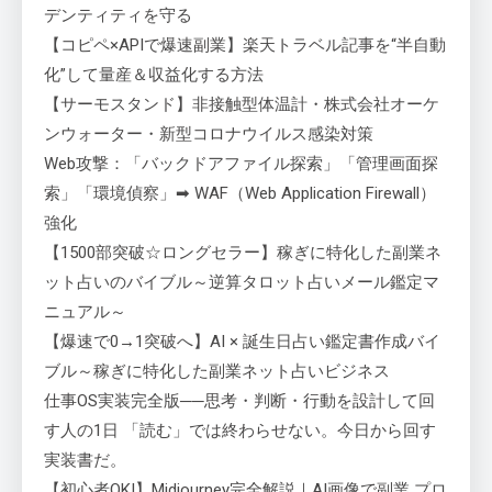
デンティティを守る
【コピペ×APIで爆速副業】楽天トラベル記事を“半自動
化”して量産＆収益化する方法
【サーモスタンド】非接触型体温計・株式会社オーケ
ンウォーター・新型コロナウイルス感染対策
Web攻撃：「バックドアファイル探索」「管理画面探
索」「環境偵察」➡ WAF（Web Application Firewall）
強化
【1500部突破☆ロングセラー】稼ぎに特化した副業ネ
ット占いのバイブル～逆算タロット占いメール鑑定マ
ニュアル～
【爆速で0→1突破へ】AI × 誕生日占い鑑定書作成バイ
ブル～稼ぎに特化した副業ネット占いビジネス
仕事OS実装完全版──思考・判断・行動を設計して回
す人の1日 「読む」では終わらせない。今日から回す
実装書だ。
【初心者OK!】Midjourney完全解説｜AI画像で副業 プロ