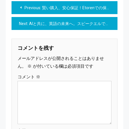
投
Previous:
賢い購入、安心保証！Etorenでの保証制度を完全に理解しよう
稿
Next:
AIと共に、英語の未来へ。スピークエルで新時代の英会話体験を。
ナ
ビ
コメントを残す
ゲ
メールアドレスが公開されることはありませ
ー
ん。
※
が付いている欄は必須項目です
コメント
※
シ
ョ
ン