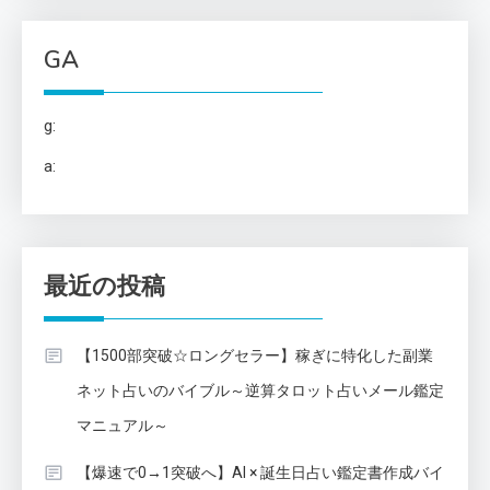
GA
g:
a:
最近の投稿
【1500部突破☆ロングセラー】稼ぎに特化した副業
ネット占いのバイブル～逆算タロット占いメール鑑定
マニュアル～
【爆速で0→1突破へ】AI × 誕生日占い鑑定書作成バイ